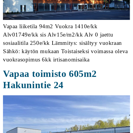
Vapaa liiketila 94m2 Vuokra 1410e/kk
Alv01749e/kk sis Alv15e/m2/kk Alv 0 jaettu
sosiaalitila 250e/kk Lämmitys: sisältyy vuokraan
Sähkö: käytön mukaan Toistaiseksi voimassa oleva
vuokrasopimus 6kk irtisanomisaika
Vapaa toimisto 605m2
Hakunintie 24