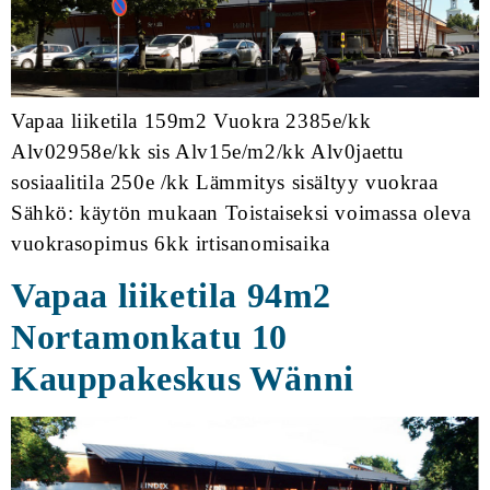
Vapaa liiketila 159m2 Vuokra 2385e/kk
Alv02958e/kk sis Alv15e/m2/kk Alv0jaettu
sosiaalitila 250e /kk Lämmitys sisältyy vuokraa
Sähkö: käytön mukaan Toistaiseksi voimassa oleva
vuokrasopimus 6kk irtisanomisaika
Vapaa liiketila 94m2
Nortamonkatu 10
Kauppakeskus Wänni