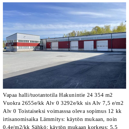
Vapaa halli/tuotantotila Hakunintie 24 354 m2
Vuokra 2655e/kk Alv 0 3292e/kk sis Alv 7,5 e/m2
Alv 0 Toistaiseksi voimasssa oleva sopimus 12 kk
irtisanomisaika Lämmitys: käytön mukaan, noin
0,4e/m2/kk Sähkö: käytön mukaan korkeus: 5,5